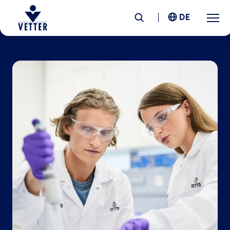
DE
Unternehmen
Verantwortung
Services
Standorte
News &
Insights
Karriere