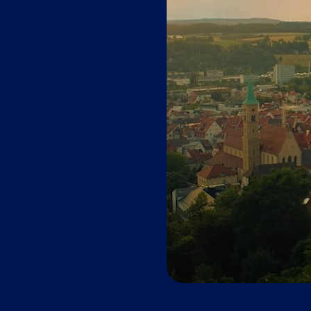
Sekun
Detail
Zentru
Mehr
Vertr
Detail
Vertri
Zentru
Mehr
Mehr