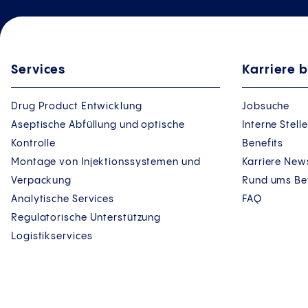
Services
Karriere b
Vertri
Vette
Detail
Drug Product Entwicklung
Jobsuche
Detail
Aseptische Abfüllung und optische
Interne Stel
Vertri
Kontrolle
Benefits
Au
Montage von Injektionssystemen und
Karriere New
Mehr
un
Verpackung
Rund ums B
Analytische Services
FAQ
We
Qu
Regulatorische Unterstützung
IH
Logistikservices
Ho
Si