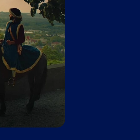
gle Maps
esse
swiesen 2
14 Ravensburg
gle Maps
esse
er Pharma International South Korea Branch
6 Get-Pearl Tower, 12 Gaetbeol-ro
99 Yeonsu-gu, Incheon
esse
gle Maps
ut-Vetter-Straße 10
13 Ravensburg