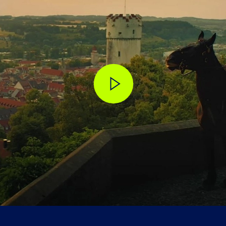
Goo
därverpackung Ravensburg Süd
s
Adr
m für Konfektionierung und Systemmontage
Moo
882
Details
iebsbüro in Südkorea
Goo
s
Adr
ebsbüro
Vett
m für Optische Kontrolle & Logistik
#110
Details
219
Adr
Details
Goo
Helm
882