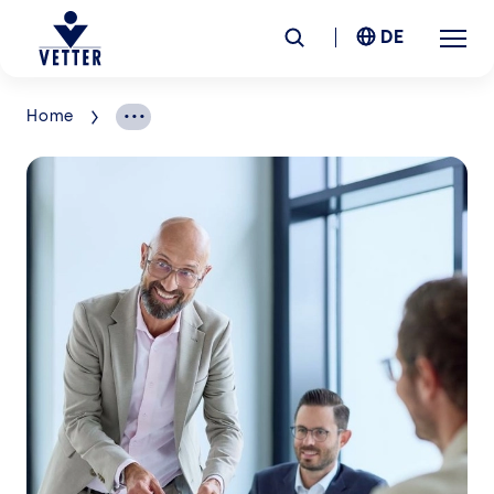
DE
Home
Unternehmen
Verantwortung
Services
Standorte
News &
Insights
Karriere