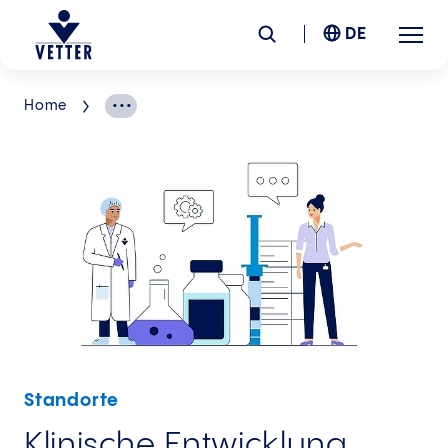
DE
Home
Unternehmen
Verantwortung
Services
Standorte
News &
Insights
Standorte
Karriere
Klinische Entwicklung