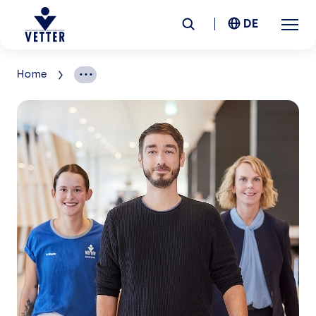
DE
Home
Unternehmen
Verantwortung
Services
Standorte
News &
Insights
Karriere