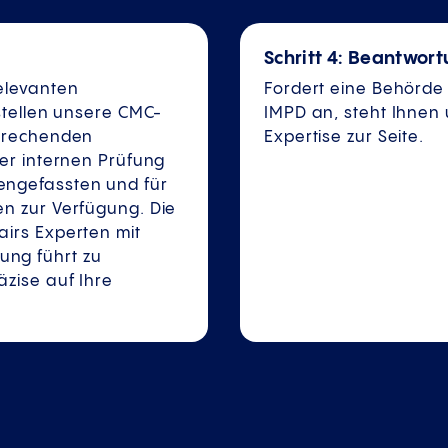
Schritt 4: Beantwor
elevanten
Fordert eine Behörde 
stellen unsere CMC-
IMPD an, steht Ihne
sprechenden
Expertise zur Seite.
rer internen Prüfung
engefassten und für
n zur Verfügung. Die
irs Experten mit
ng führt zu
äzise auf Ihre
.