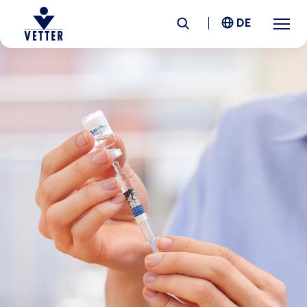
DE
Unternehmen
Verantwortung
Services
Standorte
News &
Insights
Karriere