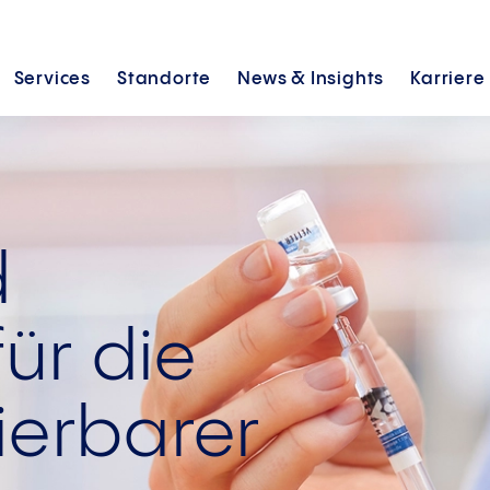
Services
Standorte
News &
Insights
Karriere
d
ür die
zierbarer