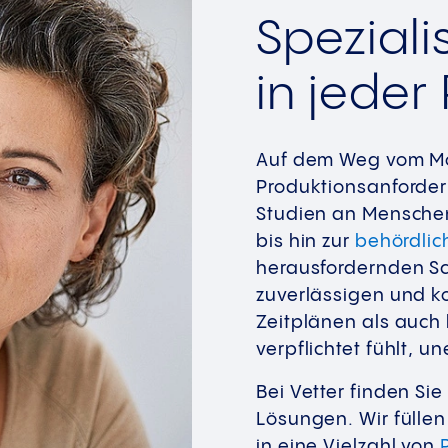
Speziali
in jeder
Auf dem Weg vom Mol
Produktionsanforderu
Studien an Mensche
bis hin zur
behördlic
herausfordernden Sch
zuverlässigen und k
Zeitplänen als auch
verpflichtet fühlt, un
Bei Vetter finden S
Lösungen. Wir füllen
in eine Vielzahl von