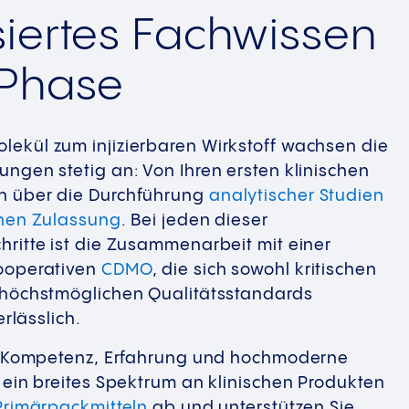
siertes Fachwissen
 Phase
ekül zum injizierbaren Wirkstoff wachsen die
ngen stetig an: Von Ihren ersten klinischen
n über die Durchführung
analytischer Studien
hen Zulassung
. Bei jeden dieser
ritte ist die Zusammenarbeit mit einer
ooperativen
CDMO
, die sich sowohl kritischen
 höchstmöglichen Qualitätsstandards
erlässlich.
ie Kompetenz, Erfahrung und hochmoderne
 ein breites Spektrum an klinischen Produkten
Primärpackmitteln
ab und unterstützen Sie