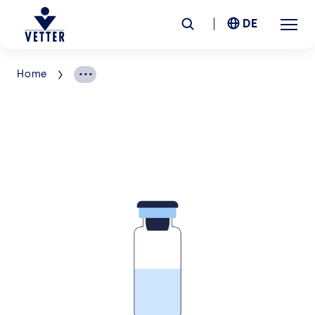
DE
Home
Unternehmen
Verantwortung
Services
Standorte
News &
Insights
Karriere