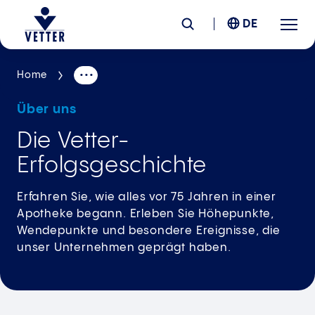
DE
Home
Unternehmen
Über uns
Verantwortung
Die Vetter-
Erfolgsgeschichte
Services
Erfahren Sie, wie alles vor 75 Jahren in einer
Standorte
Apotheke begann. Erleben Sie Höhepunkte,
Wendepunkte und besondere Ereignisse, die
unser Unternehmen geprägt haben.
News &
Insights
Karriere