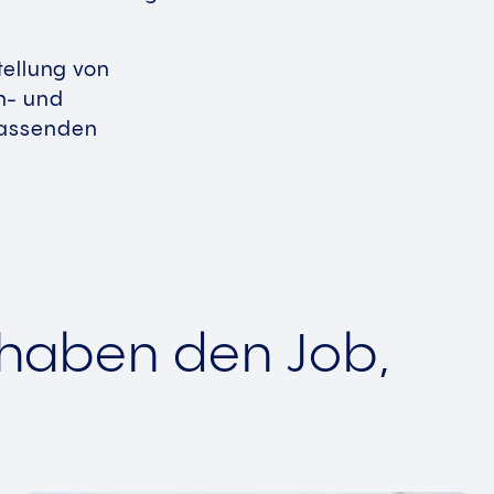
tellung von
h- und
passenden
 haben den Job,