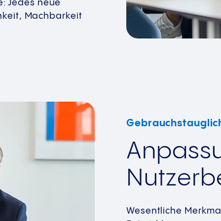
e: Jedes neue
chkeit, Machbarkeit
Gebrauchstauglic
Anpassu
Nutzerb
Wesentliche Merkmal