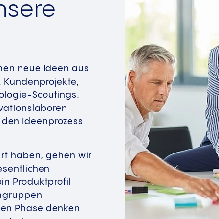
unsere
nnen neue Ideen aus
. Kundenprojekte,
ologie-Scoutings.
ovationslaboren
 den Ideenprozess
ert haben, gehen wir
esentlichen
in Produktprofil
sengruppen
ühen Phase denken