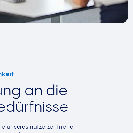
hkeit
ng an die
edürfnisse
e unseres nutzerzentrierten