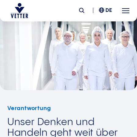
DE
Unternehmen
Verantwortung
Services
Standorte
Verantwortung
News &
Insights
Unser Denken und
Karriere
Handeln geht weit über