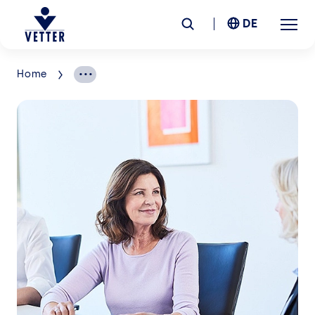
DE
Home
Unternehmen
Verantwortung
Services
Standorte
News &
Insights
Karriere