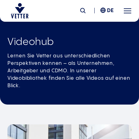
DE
Unternehmen
Videohub
Verantwortung
Lernen Sie Vetter aus unterschiedlichen
Perspektiven kennen – als Unternehmen,
Arbeitgeber und CDMO. In unserer
Services
Videobibliothek finden Sie alle Videos auf einen
Blick.
Standorte
News &
Insights
Karriere