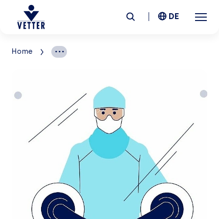
DE
Home
Unternehmen
Verantwortung
Services
Standorte
News &
Insights
Karriere