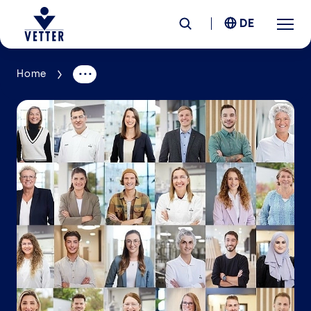
DE
Home
Unternehmen
Verantwortung
Services
Standorte
News &
Insights
Karriere