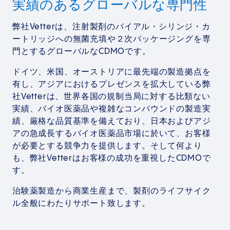
実績のあるグローバルな専門性
弊社Vetterは、注射製剤のバイアル・シリンジ・カ
ートリッジへの無菌充填や２次パッケージングを専
門とするグローバルなCDMOです。
ドイツ、米国、オーストリアに最先端の製造拠点を
有し、アジアにおけるプレゼンスを拡大している弊
社Vetterは、世界各国の規制当局に対する比類ない
実績、バイオ医薬品や複雑なコンパウンドの製造実
績、厳格な品質基準を備えており、日本およびアジ
アの急成長するバイオ医薬品市場に於いて、お客様
が必要とする競争力を提供します。そして何より
も、弊社Vetterはお客様の成功を重視したCDMOで
す。
治験薬製造から商業生産まで、製剤のライフサイク
ル全般にわたりサポート致します。