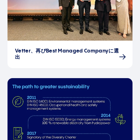
Vetter、再びBest Managed Companyに選
出