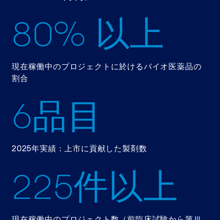
8
0
% 以上
現在稼働中のプロジェクトに於けるバイオ医薬品の
割合
6
品目
2025年実績：上市に貢献した製剤数
2
2
5
件以上
現在稼働中のプロジェクト数（前臨床試験から第Ⅲ