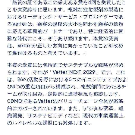
「品質の証であるこの栄えある賞を4回も受賞したこ
とを大変誇りに思います。複雑な注射製剤の製造に
おけるリーディング・サービス・プロバイダーであ
るVetterは、顧客の規模の大小を問わず顧客の信頼
に応える革新的パートナーであり、特に経済的に困
難な時代にこそ、そうあり続けます。本賞の受賞
は、Vetterが正しい方向に向かっていることを改め
て裏付けるものと考えています。」
本賞の受賞には包括的でサステナブルな戦略が求め
られます。それが「Vetter NExT 2029」です。これ
は、26の活動分野における6つのイニシアティブおよ
び4つの重点項目から構成され、複数部門にわたるチ
ームが取り組み、定期的に進捗状況を追跡します。
CDMOであるVetterのバリューチェーン全体が戦略
的にカバーされています。また、デジタル変革、組
織開発、サステナビリティなど、現代の事業運営上
のハイレベルな課題にも対処します。