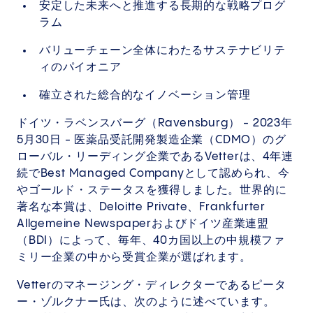
安定した未来へと推進する長期的な戦略プログ
ラム
バリューチェーン全体にわたるサステナビリテ
ィのパイオニア
確立された総合的なイノベーション管理
ドイツ・ラベンスバーグ（Ravensburg） - 2023年
5月30日 - 医薬品受託開発製造企業（CDMO）のグ
ローバル・リーディング企業であるVetterは、4年連
続でBest Managed Companyとして認められ、今
やゴールド・ステータスを獲得しました。世界的に
著名な本賞は、Deloitte Private、Frankfurter
Allgemeine Newspaperおよびドイツ産業連盟
（BDI）によって、毎年、40カ国以上の中規模ファ
ミリー企業の中から受賞企業が選ばれます。
Vetterのマネージング・ディレクターであるピータ
ー・ゾルクナー氏は、次のように述べています。