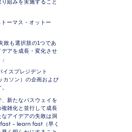
取り組みを実施すること
るトーマス・オットー
は失敗も選択肢の1つであ
イデアを成長・変化させ
。」
アバイスプレジデント
ハッカソン）の企画および
す。
で、新たなパスウェイを
の複雑化と並行して成長
たなアイデアの失敗は洞
 learn fast（早く