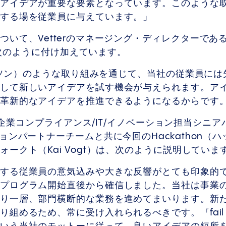
アイデアが重要な要素となっています。このような
出する場を従業員に与えています。」
ついて、Vetterのマネージング・ディレクターであ
は、次のように付け加えています。
ッカソン）のような取り組みを通じて、当社の従業員に
して新しいアイデアを試す機会が与えられます。ア
、革新的なアイデアを推進できるようになるからです
法務/企業コンプライアンス/IT/イノベーション担当シニ
ョンパートナーチームと共に今回のHackathon（
ークト（Kai Vogt）は、次のように説明していま
する従業員の意気込みや大きな反響がとても印象的
プログラム開始直後から確信しました。当社は事業
り一層、部門横断的な業務を進めてまいります。新
るため、常に受け入れられるべきです。『fail fast -