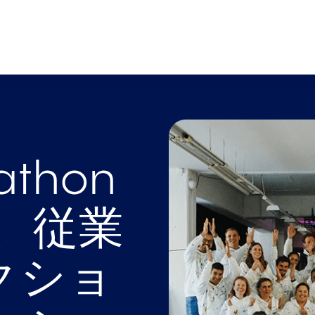
athon
催、従業
クショ