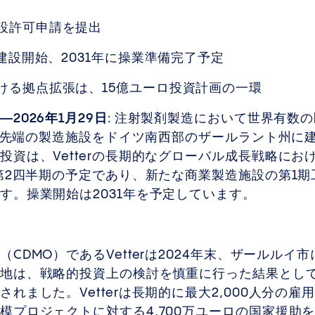
設許可申請を提出
に建設開始、2031年に操業準備完了予定
ける拠点拡張は、15億ユーロ投資計画の一環
026年1月29日:
注射製剤製造において世界有数の
は、最先端の製造施設をドイツ南西部のザールラント州に
投資は、Vetterの長期的なグローバル成長戦略にお
第2四半期の予定であり、新たな商業製造施設の第1期工
す。操業開始は2031年を予定しています。
CDMO）であるVetterは2024年末、ザールルイ
地は、戦略的投資上の検討を慎重に行った結果とし
れました。Vetterは長期的に最大2,000人分の
模プロジェクトに対する4,700万ユーロの国家援助