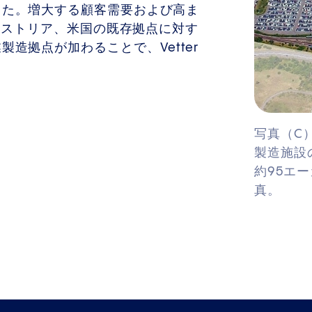
した。増大する顧客需要および高ま
オーストリア、米国の既存拠点に対す
造拠点が加わることで、Vetter
写真（C）Ve
製造施設
約95エ
真。