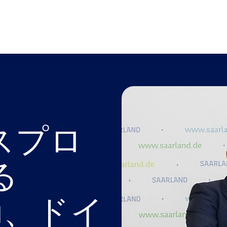
スプロ
る
rma、ドイ