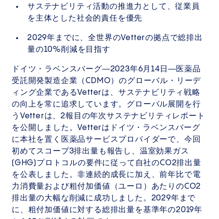
サステナビリティ活動の推進力として、従業員
を主体とした社会的責任を優先
2029年までに、全世界のVetterの拠点で総排出
量の10%削減を目指す
ドイツ・ラベンスバーグ―2023年6月14日―医薬品
受託開発製造企業（CDMO）のグローバル・リーデ
ィング企業であるVetterは、サステナビリティ戦略
の向上を常に追求しています。グローバル展開を行
うVetterは、2報目の年次サステナビリティレポート
を公開しました。Vetterはドイツ・ラベンスバーグ
に本社を置く医薬品サービスプロバイダーで、今回
初めてスコープ3排出量も報告し、温室効果ガス
(GHG)プロトコルの要件に従って自社のCO2排出量
を公表しました。非連続的成長に加え、前年比で電
力消費量および粗付加価値（ユーロ）あたりのCO2
排出量の大幅な削減に成功しました。2029年まで
に、粗付加価値に対する総排出量を基準年の2019年