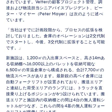
されています。Vetterの顧客プロジェクト管理、調
達および物流担当シニアバイスプレジデント、ピー
ター・マイヤー（Peter Mayer）は次のように述べ
ています。
「当社はすでに計画段階から、プロセスの拡張を検
討しておりました。倉庫のオペレーションは2交代制
でスタートし、今後、3交代制に拡張することも可能
です。」
新施設は、1,200㎡の入出庫スペースと、高さ14mあ
る収納棚へ16,000以上のパレットを収納可能な
6,500㎡の常温倉庫から構成される、合計7,700㎡の
物流スペースがあります。最新鋭の高ベイ倉庫には
自動フォークリフトが設置されており、搬送エリア
と連結した荷受エリアのランプには、トラックを直
接乗り上げるポジションが6つ設けられています。搬
送エリアと施設内の収納棚との間は4台の無人運転シ
ャトルがつなぎ、これらの間を4基の無人運転フォー