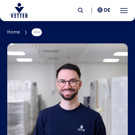
DE
Home
Unternehmen
Verantwortung
Services
Standorte
News &
Insights
Karriere