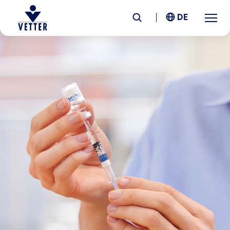
DE
Unternehmen
Verantwortung
Services
Standorte
News &
Insights
Karriere