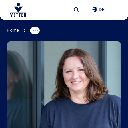
DE
Home
Unternehmen
Verantwortung
Services
Standorte
News &
Insights
Karriere