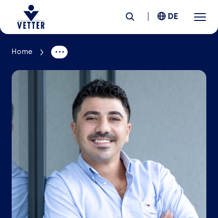
DE
Home
Unternehmen
Verantwortung
Services
Standorte
News &
Insights
Karriere