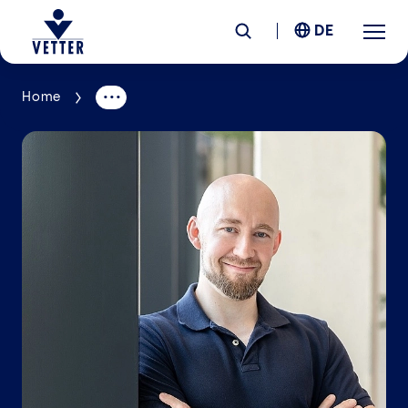
DE
Home
Unternehmen
Verantwortung
Services
Standorte
News &
Insights
Karriere