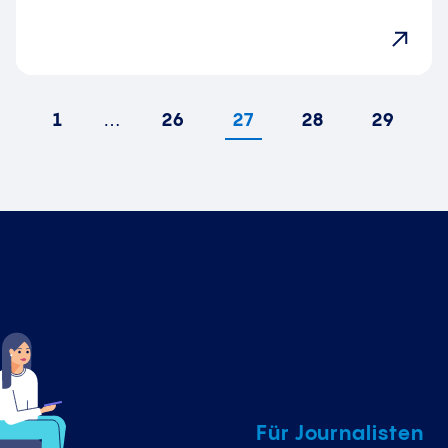
1
…
26
27
28
29
orherige
Für Journalisten