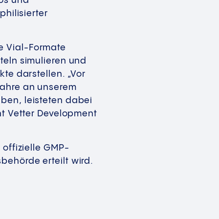
ros und
hilisierter
e Vial-Formate
teln simulieren und
te darstellen. „Vor
 Jahre an unserem
ben, leisteten dabei
ent Vetter Development
 offizielle GMP-
ehörde erteilt wird.