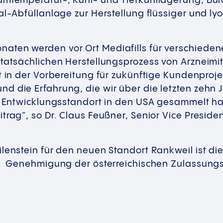
umtemperatur-, Kühl- und Tiefkühllagerung, Bü
al-Abfüllanlage zur Herstellung flüssiger und lyop
ten werden vor Ort Mediafills für verschieden
 tatsächlichen Herstellungsprozess von Arzneimit
t in der Vorbereitung für zukünftige Kundenprojek
d die Erfahrung, die wir über die letzten zehn
en Entwicklungsstandort in den USA gesammelt ha
trag“, so Dr. Claus Feußner, Senior Vice Presid
lenstein für den neuen Standort Rankweil ist die
ie Genehmigung der österreichischen Zulassungsb