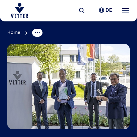
DE
Home
Unternehmen
Verantwortung
Services
Standorte
News &
Insights
Karriere