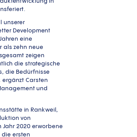
oduktentwicklung in
sferiert.
l unserer
Vetter Development
 Jahren eine
hr als zehn neue
nsgesamt zeigen
tlich die strategische
s, die Bedürfnisse
, ergänzt Carsten
n Management und
sstätte in Rankweil,
duktion von
 im Jahr 2020 erworbene
 die ersten