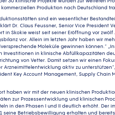
ber 30 klinische Projekte wurden zur weiteren Pr
n kommerziellen Produktion nach Deutschland tran
duktionsstätten sind ein wesentlicher Bestandtei
klärt Dr. Claus Feussner, Senior Vice President 
rt in Skokie weist seit seiner Eröffnung vor zwölf
bilanz vor. Allein im letzten Jahr haben wir me
lversprechende Moleküle gewinnen können.“ „I
n Investitionen in klinische Abfüllkapazitäten deu
ichtung von Vetter. Damit setzen wir einen Foku
 Arzneimittelentwicklung aktiv zu unterstützen“
resident Key Account Management, Supply Chai
 haben wir mit der neuen klinischen Produktion
itäten zur Prozessentwicklung und klinischen Pro
tteln in den Phasen I und II deutlich erhöht. Der
 seine Betriebsbewilligung erhalten und bereits