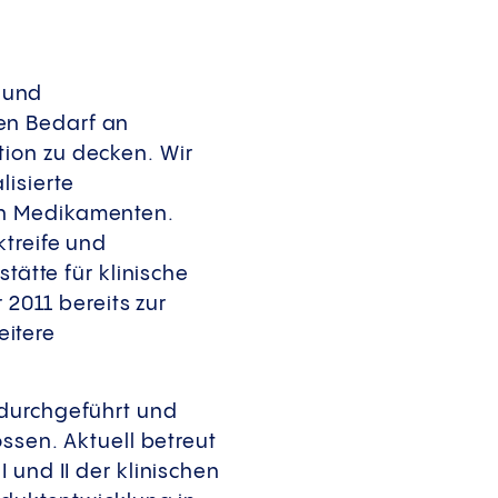
 und
en Bedarf an
ion zu decken. Wir
isierte
on Medikamenten.
ktreife und
tätte für klinische
 2011 bereits zur
itere
 durchgeführt und
ossen. Aktuell betreut
 und II der klinischen