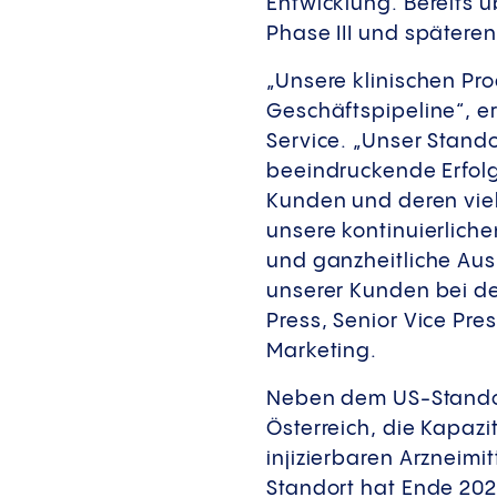
Entwicklung. Bereits ü
Phase III und spätere
„Unsere klinischen Pro
Geschäftspipeline“, er
Service. „Unser Stando
beeindruckende Erfolgs
Kunden und deren vie
unsere kontinuierliche
und ganzheitliche Ausr
unserer Kunden bei der
Press, Senior Vice P
Marketing.
Neben dem US-Standort
Österreich, die Kapaz
injizierbaren Arzneimi
Standort hat Ende 2021