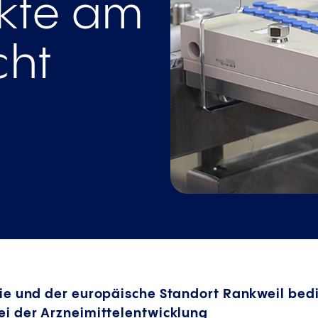
kte am
cht
ie und der europäische Standort Rankweil bed
i der Arzneimittelentwicklung