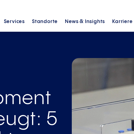
Services
Standorte
News &
Insights
Karriere
opment
eugt: 5