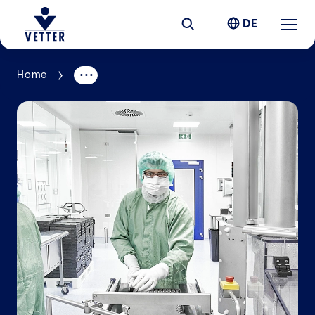
DE
Home
Unternehmen
Verantwortung
Services
Standorte
News &
Insights
Karriere