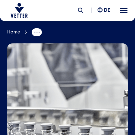
DE
Home
Unternehmen
Verantwortung
Services
Standorte
News &
Insights
Karriere