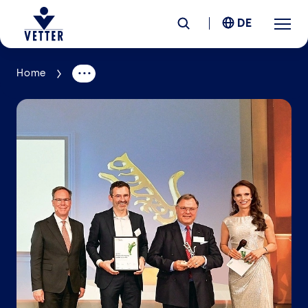
DE
Home
Unternehmen
Verantwortung
Services
Standorte
News &
Insights
Karriere