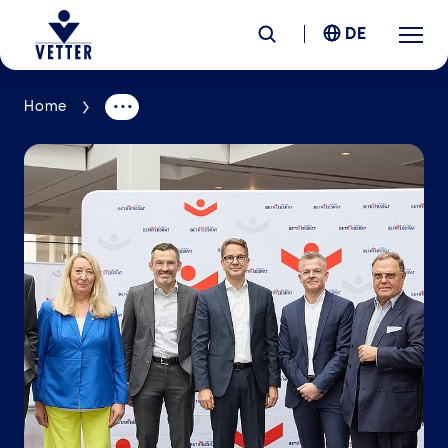
DE
Home
Unternehmen
Verantwortung
Services
Standorte
News &
Insights
Karriere