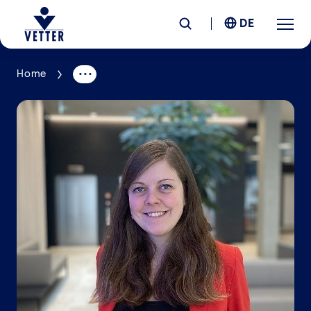
DE
Home
Unternehmen
Verantwortung
Services
Standorte
News &
Insights
Karriere