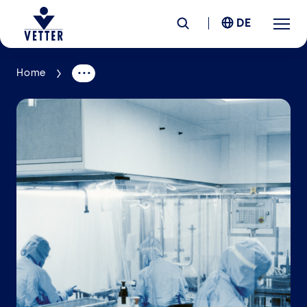
DE
Home
Unternehmen
Verantwortung
Services
Standorte
News &
Insights
Karriere