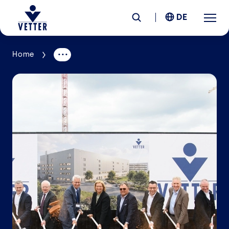
DE
Home
Unternehmen
Verantwortung
Services
Standorte
News &
Insights
Karriere