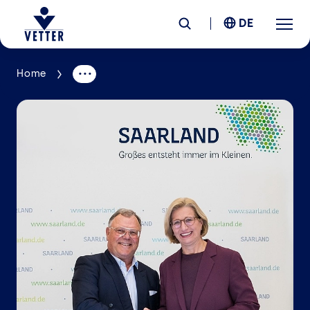
DE
Home
Unternehmen
Verantwortung
Services
Standorte
News &
Insights
Karriere