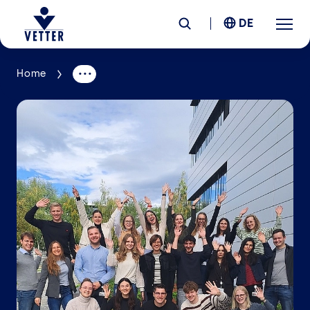
DE
Home
Unternehmen
Verantwortung
Services
Standorte
News &
Insights
Karriere