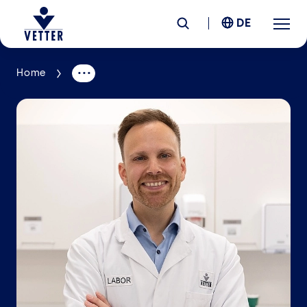
DE
Home
Unternehmen
Verantwortung
Services
Standorte
News &
Insights
Karriere