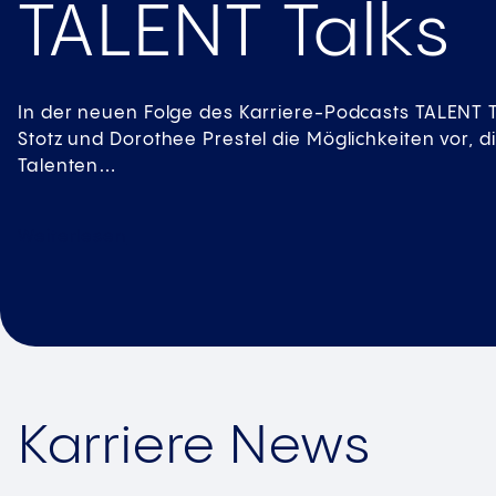
Du überlegst, ob eine naturwissenschaftliche Ausb
könnte? Dann komm zu einem der Orientierungstage
dir…
Weiterlesen
Karriere News