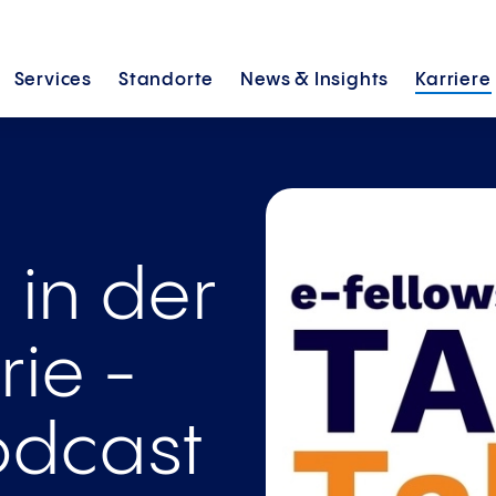
Services
Standorte
News &
Insights
Karriere
 - der
tag bei