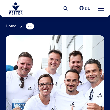
DE
Home
Unternehmen
Verantwortung
Services
Standorte
News &
Insights
Karriere