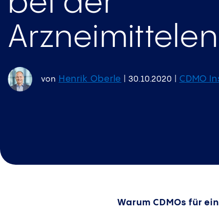
bei der
Arzneimittele
Henrik Oberle
CDMO In
von
|
30.10.2020
|
Warum CDMOs für eine