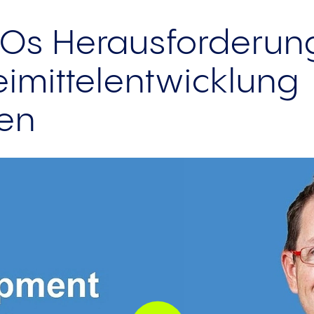
Os Herausforderun
eimittelentwicklung
en