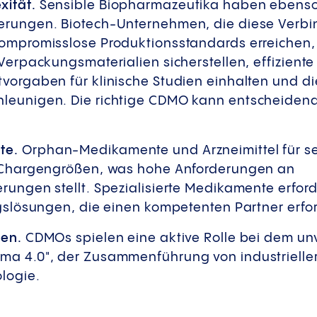
xität.
Sensible Biopharmazeutika haben ebens
erungen. Biotech-Unternehmen, die diese Verbi
kompromisslose Produktionsstandards erreichen,
 Verpackungsmaterialien sicherstellen, effiziente
vorgaben für klinische Studien einhalten und d
eunigen. Die richtige CDMO kann entscheidend s
te.
Orphan-Medikamente und Arzneimittel für se
e Chargengrößen, was hohe Anforderungen an
rungen stellt. Spezialisierte Medikamente erfor
ngslösungen, die einen kompetenten Partner erfo
nen.
CDMOs spielen eine aktive Rolle bei dem un
ma 4.0", der Zusammenführung von industrielle
ologie.