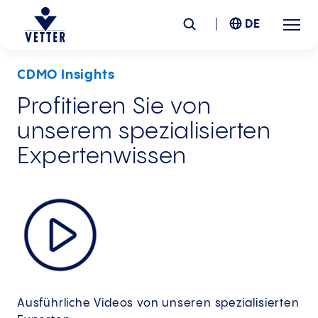
DE
CDMO Insights
Unternehmen
Profitieren Sie von
unserem spezialisierten
Verantwortung
Expertenwissen
Services
Standorte
News &
Insights
Karriere
Ausführliche Videos von unseren spezialisierten