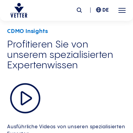
DE
CDMO Insights
Unternehmen
Profitieren Sie von
unserem spezialisierten
Verantwortung
Expertenwissen
Services
Standorte
News &
Insights
Karriere
Ausführliche Videos von unseren spezialisierten