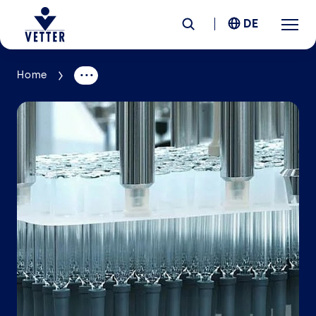
DE
Home
Unternehmen
Verantwortung
Services
Standorte
News &
Insights
Karriere