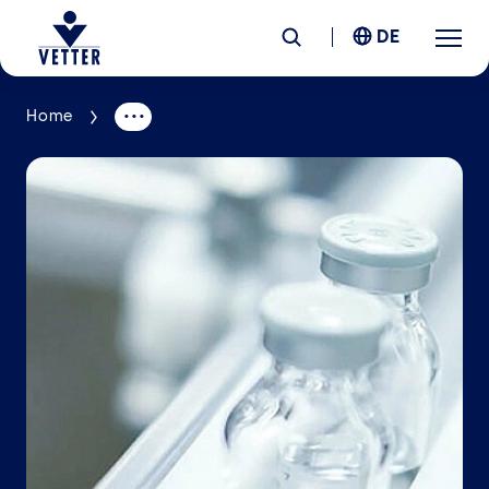
DE
Home
Unternehmen
Verantwortung
Services
Standorte
News &
Insights
Karriere